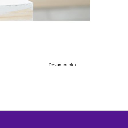
Merme
Zahmet
Devamını oku